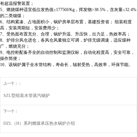
有超温报警装置；
5、燃烧煤种适宜低位发热值≥17750J/Kg，挥发物>38.5%，含灰量≤32.4%
的二类烟煤；
6、结构紧凑、占地面积小，锅炉房单层布置，基建投资省； 组装程度
高，安装周期短，安装费用少；
7、受热面布置充分、合理，锅炉升温、升压快，出力足，热效率高；
8、炉排分风仓进仓，各风仓风量独立可调，炉排无级调速，适应煤种
广，燃烧充分；
9、电控柜配备齐全的自动控制和监测仪标，自动化程度高，安全可靠，
操作简便；
10、该锅炉属于全水管结构，寿命长，辐射受热，高效率，环保节能。
上一个：：
SZL型组装水管蒸汽锅炉
下一个：
DZL（H）系列燃煤承压热水锅炉介绍