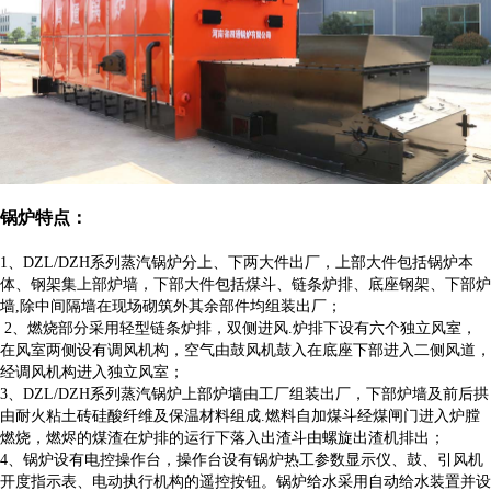
锅炉特点：
1、DZL/DZH系列蒸汽锅炉分上、下两大件出厂，上部大件包括锅炉本
体、钢架集上部炉墙，下部大件包括煤斗、链条炉排、底座钢架、下部炉
墙,除中间隔墙在现场砌筑外其余部件均组装出厂；
2、燃烧部分采用轻型链条炉排，双侧进风.炉排下设有六个独立风室，
在风室两侧设有调风机构，空气由鼓风机鼓入在底座下部进入二侧风道，
经调风机构进入独立风室；
3、DZL/DZH系列蒸汽锅炉上部炉墙由工厂组装出厂，下部炉墙及前后拱
由耐火粘土砖硅酸纤维及保温材料组成.燃料自加煤斗经煤闸门进入炉膛
燃烧，燃烬的煤渣在炉排的运行下落入出渣斗由螺旋出渣机排出；
4、锅炉设有电控操作台，操作台设有锅炉热工参数显示仪、鼓、引风机
开度指示表、电动执行机构的遥控按钮。锅炉给水采用自动给水装置并设