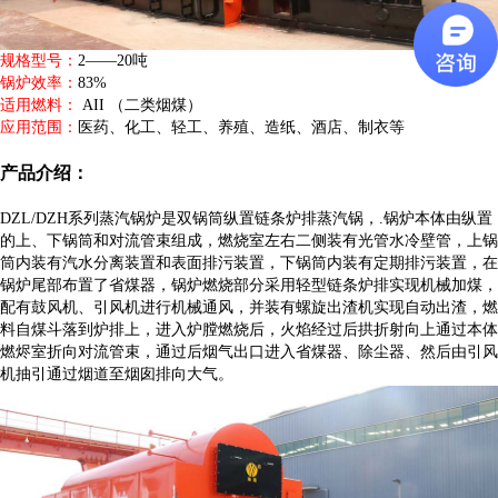
规格型号：
2——20吨
锅炉效率：
83%
适用燃料：
AII （二类烟煤）
应用范围：
医药、化工、轻工、养殖、造纸、酒店、制衣等
产品介绍：
DZL/DZH系列蒸汽锅炉是双锅筒纵置链条炉排蒸汽锅，.锅炉本体由纵置
的上、下锅筒和对流管束组成，燃烧室左右二侧装有光管水冷壁管，上锅
筒内装有汽水分离装置和表面排污装置，下锅筒内装有定期排污装置，在
锅炉尾部布置了省煤器，锅炉燃烧部分采用轻型链条炉排实现机械加煤，
配有鼓风机、引风机进行机械通风，并装有螺旋出渣机实现自动出渣，燃
料自煤斗落到炉排上，进入炉膛燃烧后，火焰经过后拱折射向上通过本体
燃烬室折向对流管束，通过后烟气出口进入省煤器、除尘器、然后由引风
机抽引通过烟道至烟囱排向大气。