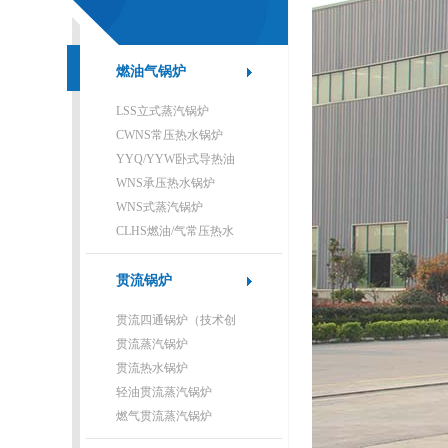
燃油气锅炉
LSS立式蒸汽锅炉
CWNS常压热水锅炉
YYQ/YYW卧式导热油
炉
WNS承压热水锅炉
WNS式蒸汽锅炉
CLHS燃油/气常压热水
锅炉
贯流锅炉
贯流四通锅炉（技术创
新产品）
贯流蒸汽锅炉
贯流热水锅炉
轻油贯流蒸汽锅炉
燃气贯流蒸汽锅炉