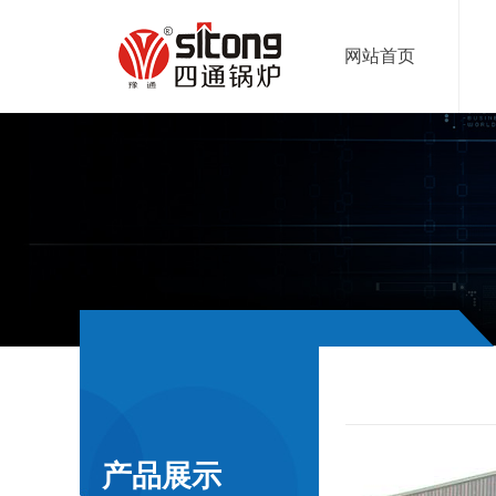
网站首页
产品展示